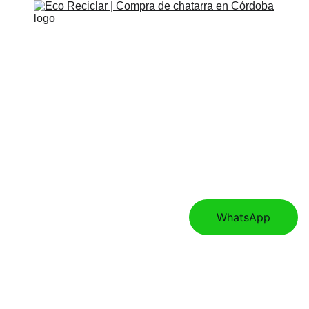
Inicio
Noticias
Nosotros
Directorio 
sustentables
Servicio de 
exportación
WhatsApp
Servicios
Hierros de segunda 
mano
Contacto
Demoliciones